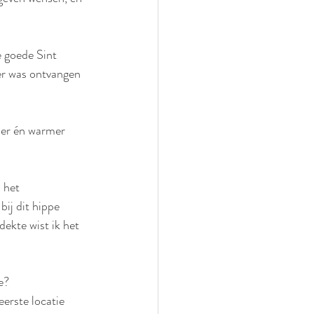
e goede Sint 
er was ontvangen 
ier én warmer 
 het 
bij dit hippe 
dekte wist ik het 
e?
erste locatie 