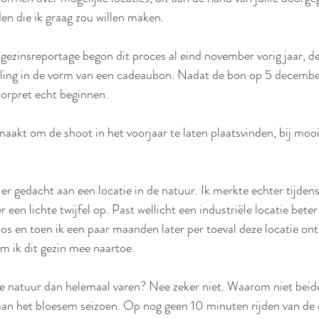
den die ik graag zou willen maken.
 gezinsreportage begon dit proces al eind november vorig jaar, d
telling in de vorm van een cadeaubon. Nadat de bon op 5 decemb
oorpret echt beginnen. 
aakt om de shoot in het voorjaar te laten plaatsvinden, bij moo
 er gedacht aan een locatie in de natuur. Ik merkte echter tijdens
een lichte twijfel op. Past wellicht een industriële locatie beter 
los en toen ik een paar maanden later per toeval deze locatie ont
m ik dit gezin mee naartoe. 
de natuur dan helemaal varen? Nee zeker niet. Waarom niet beid
aan het bloesem seizoen. Op nog geen 10 minuten rijden van de e