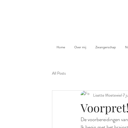
Home
Over mij
Zwangerschap
N
All Posts
Lisette Moetewiel
7 j
Voorpret
De voorbereidingen van 
Ik begin met het brains