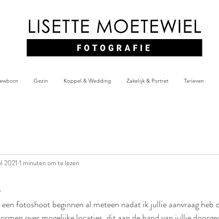
Lisette Moetewiel
Fotografie
ewborn
Gezin
Koppel & Wedding
Zakelijk & Portret
Tarieven
ul 2021
1 minuten om te lezen
!
een fotoshoot beginnen al meteen nadat ik jullie aanvraag heb 
tormen over mogelijke locaties, dit aan de hand van jullie doorg