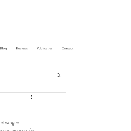
Blog
Reviews
Publicaties
Contact
ontvangen.
egeven wensen, én 